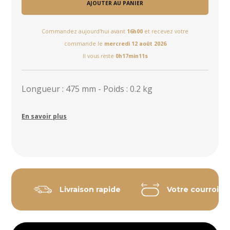
AJOUTER AU PANIER
Commandez aujourd'hui avant
16h00
et recevez votre
commande le
mercredi 12 août 2026
Il vous reste
0h17min11s
Longueur : 475 mm - Poids : 0.2 kg
En savoir plus
Livraison rapide
Votre courroie 