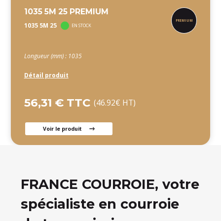
1035 5M 25 PREMIUM
1035 5M 25
EN STOCK
Longueur (mm) : 1035
Détail produit
56,31 € TTC
(46.92€ HT)
Voir le produit
FRANCE COURROIE, votre
spécialiste en courroie