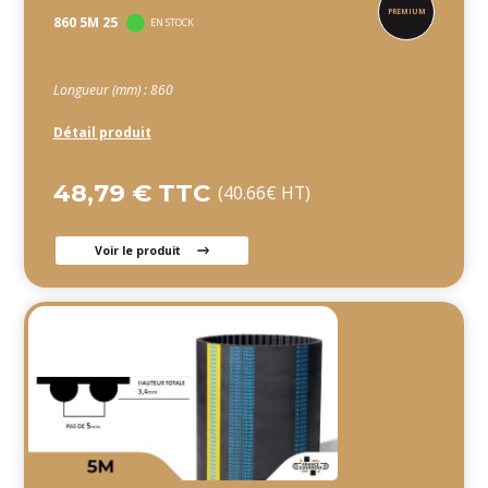
860 5M 25
EN STOCK
Longueur (mm) : 860
Détail produit
48,79 € TTC
(40.66€ HT)
Voir le produit