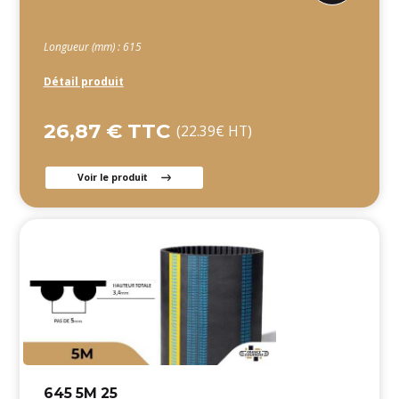
Longueur (mm) : 615
Détail produit
26,87 € TTC
(22.39€ HT)
Voir le produit
645 5M 25