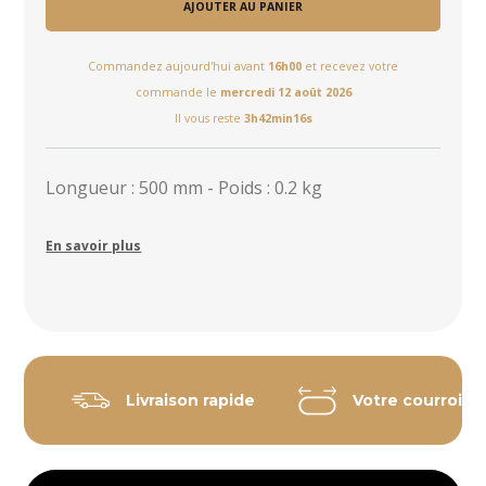
AJOUTER AU PANIER
Commandez aujourd'hui avant
16h00
et recevez votre
commande le
mercredi 12 août 2026
Il vous reste
3h42min15s
Longueur : 500 mm - Poids : 0.2 kg
En savoir plus
Livraison rapide
Votre courroie 