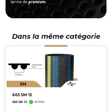
terme de
premium
.
Dans la même catégorie
665 5M 15
665 5M 15
EN STOCK