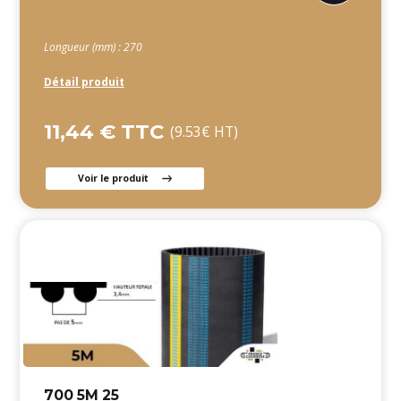
Longueur (mm) : 270
Détail produit
11,44 € TTC
(9.53€ HT)
Voir le produit
700 5M 25