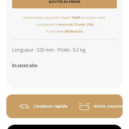
AJOUTER AU PANIER
Commandez aujourd'hui avant
16h00
et recevez votre
commande le
mercredi 12 août 2026
Il vous reste
8h50min21s
Longueur : 525 mm - Poids : 0.2 kg
En savoir plus
Livraison rapide
Votre courroie 