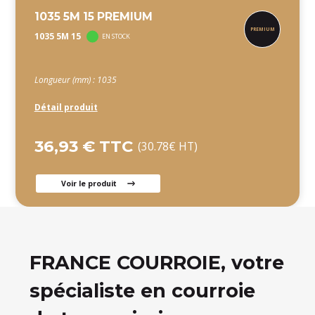
1035 5M 15 PREMIUM
1035 5M 15
EN STOCK
Longueur (mm) : 1035
Détail produit
36,93 € TTC
(30.78€ HT)
Voir le produit
FRANCE COURROIE, votre
spécialiste en courroie