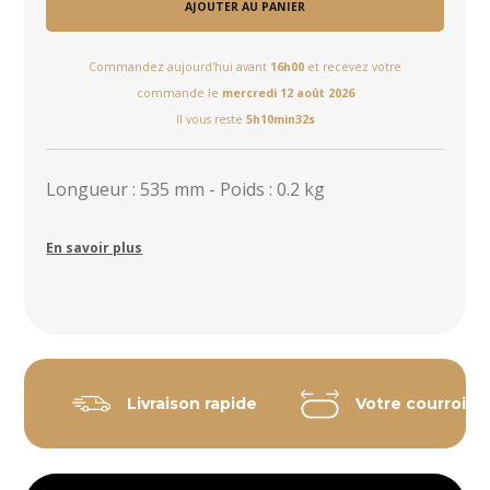
AJOUTER AU PANIER
Commandez aujourd'hui avant
16h00
et recevez votre
commande le
mercredi 12 août 2026
Il vous reste
5h10min32s
Longueur : 535 mm - Poids : 0.2 kg
En savoir plus
Livraison rapide
Votre courroie 