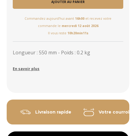
AJOUTER AU PANIER
Commandez aujourd'hui avant
16h00
et recevez votre
commande le
mercredi 12 août 2026
Il vous reste
10h20min11s
Longueur : 550 mm - Poids : 0.2 kg
En savoir plus
Livraison rapide
Votre courroie 