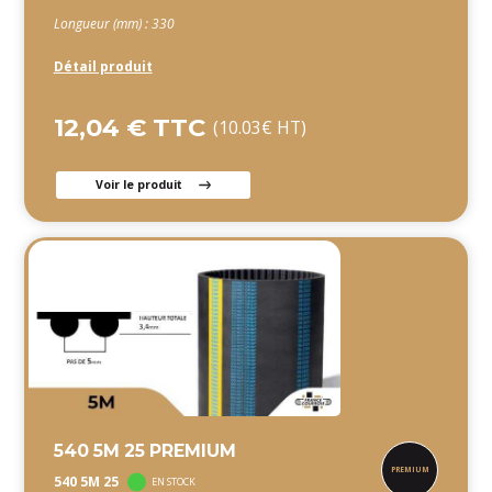
Longueur (mm) : 330
Détail produit
12,04 € TTC
(10.03€ HT)
Voir le produit
540 5M 25 PREMIUM
540 5M 25
EN STOCK