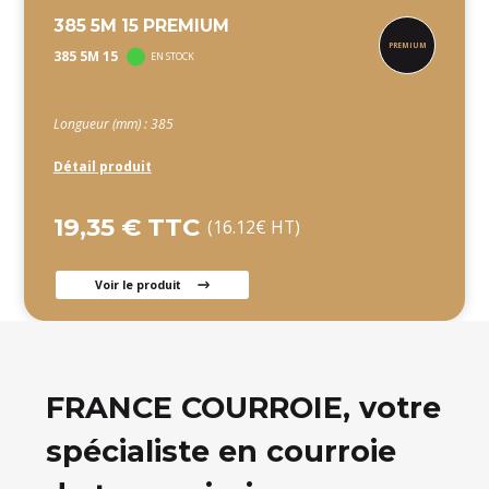
385 5M 15 PREMIUM
385 5M 15
EN STOCK
Longueur (mm) : 385
Détail produit
19,35 € TTC
(16.12€ HT)
Voir le produit
FRANCE COURROIE, votre
spécialiste en courroie