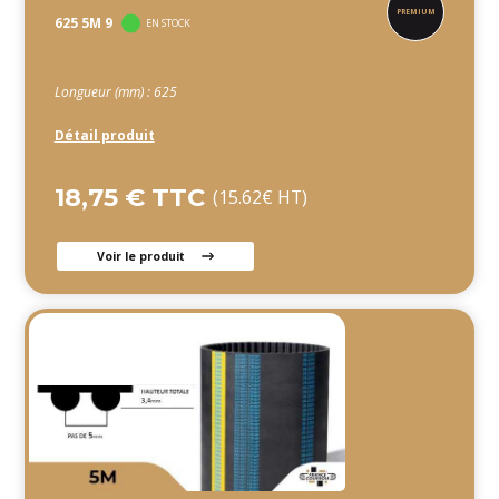
625 5M 9
EN STOCK
Longueur (mm) : 625
Détail produit
18,75 € TTC
(15.62€ HT)
Voir le produit