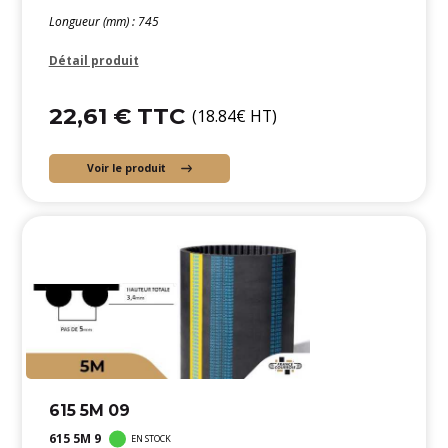
Longueur (mm) : 745
Détail produit
22,61 € TTC
(18.84€ HT)
Voir le produit
615 5M 09
615 5M 9
EN STOCK