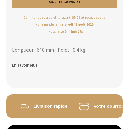
AJOUTER AU PANIER
Commandez aujourd'hui avant
16h00
et recevez votre
commande le
mercredi 12 août 2026
Il vous reste
3h42min27s
Longueur : 610 mm - Poids : 0.4 kg
En savoir plus
Livraison rapide
Votre courroie 