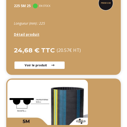
225 5M 25
EN STOCK
Longueur (mm) : 225
Détail produit
24,68 € TTC
(20.57€ HT)
Voir le produit