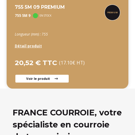
755 5M 09 PREMIUM
755 5M 9
EN STOCK
Longueur (mm) : 755
Détail produit
20,52 € TTC
(17.10€ HT)
Voir le produit
FRANCE COURROIE, votre
spécialiste en courroie