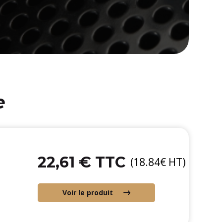
e
22,61 € TTC
(18.84€ HT)
Voir le produit