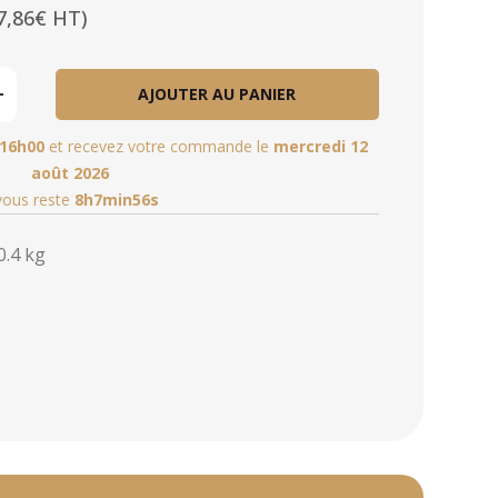
7,86€ HT)
AJOUTER AU PANIER
16h00
et recevez votre commande le
mercredi 12
août 2026
 vous reste
8h7min55s
0.4 kg