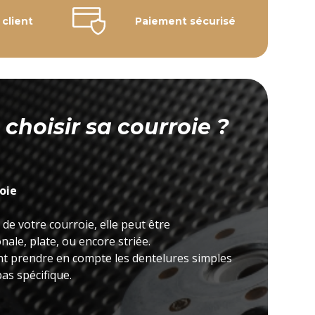
 client
Paiement sécurisé
hoisir sa courroie ?
roie
 de votre courroie, elle peut être
ale, plate, ou encore striée.
nt prendre en compte les dentelures simples
as spécifique.