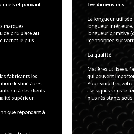
ionnels et pouvant
Les dimensions
La longueur utilisée 
rs marques
longueur intérieure,
u de prix placé au
longueur primitive 
 l’achat le plus
mentionnée sur votre
La qualité
Matières utilisées, f
es fabricants les
qui peuvent impacter 
ation destiné à des
Pour simplifier votr
ante ou à des clients
classiques sous le t
alité supérieur.
plus résistants sous
echnique répondant à
celles-ci sont