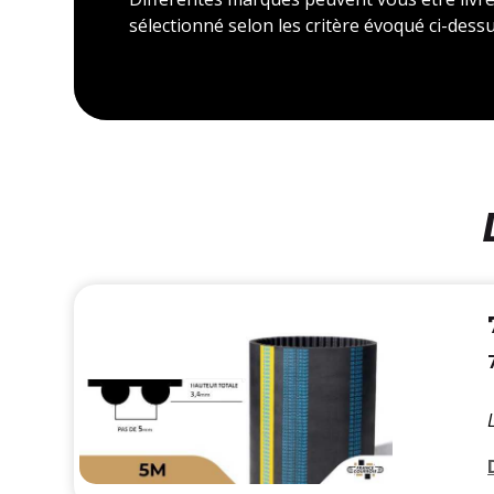
sélectionné selon les critère évoqué ci-dessu