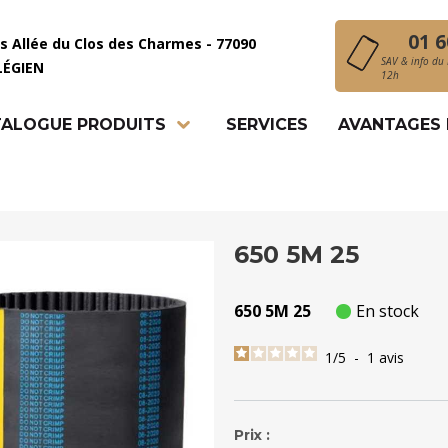
01 6
is Allée du Clos des Charmes - 77090
SAV & info du 
LÉGIEN
12h
ALOGUE PRODUITS
SERVICES
AVANTAGES
650 5M 25
650 5M 25
En stock
1
/
5
-
1
avis
Prix :