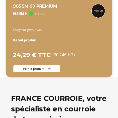
985 5M 09 PREMIUM
985 5M 9
EN STOCK
Longueur (mm) : 985
Détail produit
24,29 € TTC
(20.24€ HT)
Voir le produit
FRANCE COURROIE, votre
spécialiste en courroie