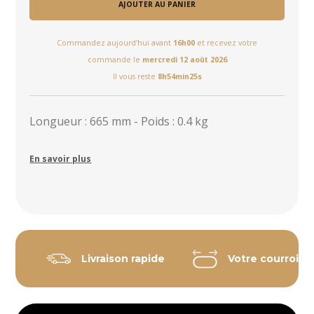
AJOUTER AU PANIER
Commandez aujourd'hui avant
16h00
et recevez votre
commande le
mercredi 12 août 2026
Il vous reste
8h54min25s
Longueur : 665 mm - Poids : 0.4 kg
En savoir plus
Livraison rapide
Votre courroie 