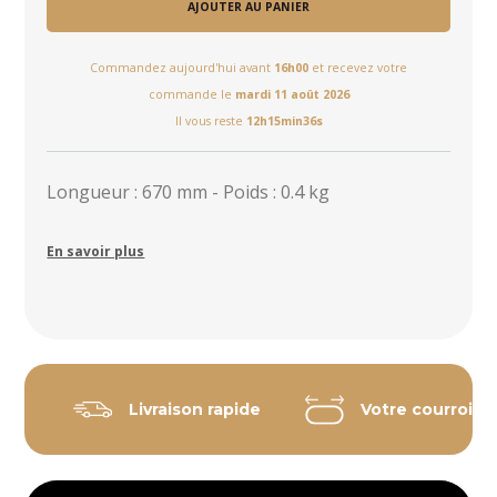
AJOUTER AU PANIER
Commandez aujourd'hui avant
16h00
et recevez votre
commande le
mardi 11 août 2026
Il vous reste
12h15min36s
Longueur : 670 mm - Poids : 0.4 kg
En savoir plus
Livraison rapide
Votre courroie 