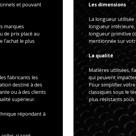
ionnels et pouvant
Les dimensions
La longueur utilisée 
rs marques
longueur intérieure,
u de prix placé au
longueur primitive 
 l’achat le plus
mentionnée sur votre
La qualité
Matières utilisées, f
es fabricants les
qui peuvent impacter 
ation destiné à des
Pour simplifier votr
ante ou à des clients
classiques sous le t
alité supérieur.
plus résistants sous
echnique répondant à
celles-ci sont