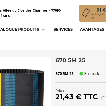
01 6
is Allée du Clos des Charmes - 77090
SAV & info du 
LÉGIEN
12h
ALOGUE PRODUITS
SERVICES
AVANTAGES
670 5M 25
670 5M 25
En stock
Prix :
21,43 € TTC
(1