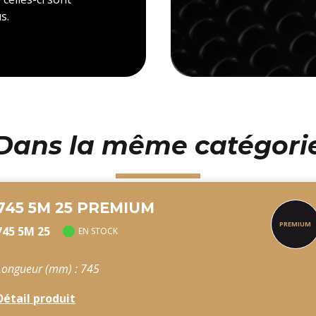
s.
Dans la même catégori
745 5M 25 PREMIUM
745 5M 25
EN STOCK
Longueur (mm) : 745
Détail produit