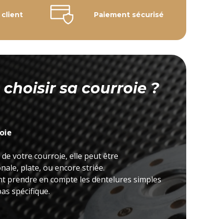
 client
Paiement sécurisé
hoisir sa courroie ?
roie
 de votre courroie, elle peut être
ale, plate, ou encore striée.
nt prendre en compte les dentelures simples
as spécifique.