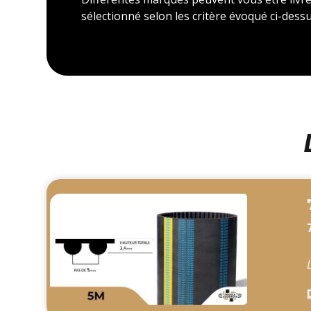
sélectionné selon les critère évoqué ci-dessu