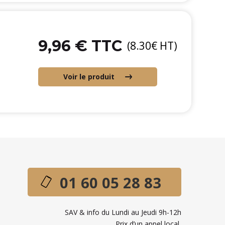
9,96 € TTC
(8.30€ HT)
Voir le produit
01 60 05 28 83
SAV & info du Lundi au Jeudi 9h-12h
Prix d’un appel local