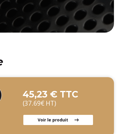
e
45,23 € TTC
(37.69€ HT)
Voir le produit