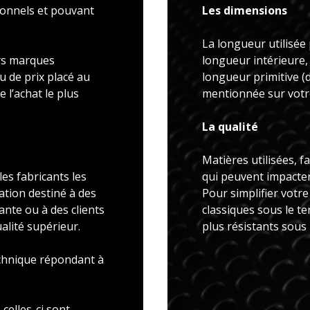
ionnels et pouvant
Les dimensions
La longueur utilisée 
rs marques
longueur intérieure,
u de prix placé au
longueur primitive 
 l’achat le plus
mentionnée sur votre
La qualité
Matières utilisées, f
es fabricants les
qui peuvent impacter 
ation destiné à des
Pour simplifier votr
ante ou à des clients
classiques sous le t
alité supérieur.
plus résistants sous
echnique répondant à
celles-ci sont