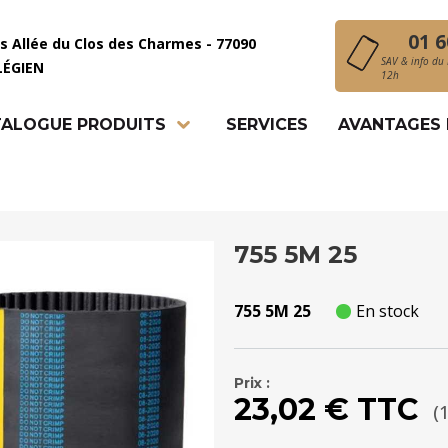
01 6
is Allée du Clos des Charmes - 77090
SAV & info du 
LÉGIEN
12h
ALOGUE PRODUITS
SERVICES
AVANTAGES
755 5M 25
755 5M 25
En stock
Prix :
23,02 € TTC
(