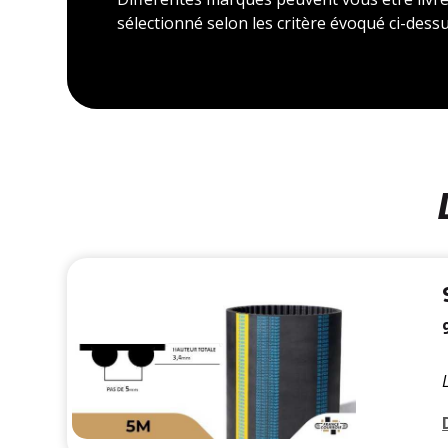
sélectionné selon les critère évoqué ci-dessu