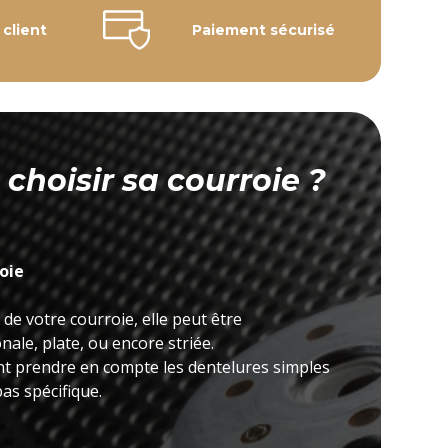
 client
Paiement sécurisé
hoisir sa courroie ?
roie
 de votre courroie, elle peut être
ale, plate, ou encore striée.
nt prendre en compte les dentelures simples
as spécifique.