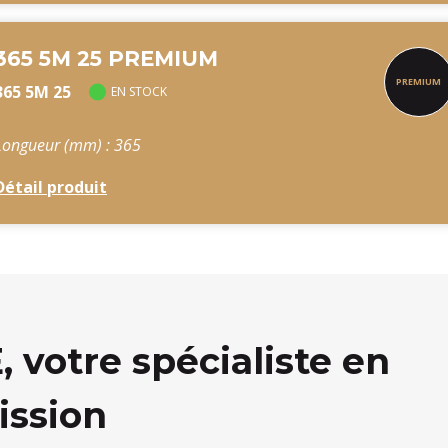
365 5M 25 PREMIUM
365 5M 25
EN STOCK
Longueur (mm) : 365
Détail produit
votre spécialiste en
ission