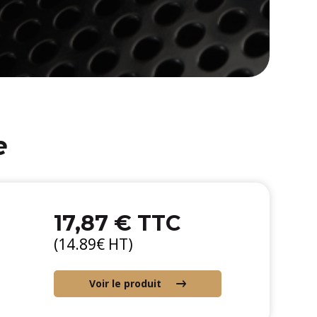
e
17,87 € TTC
(14.89€ HT)
Voir le produit