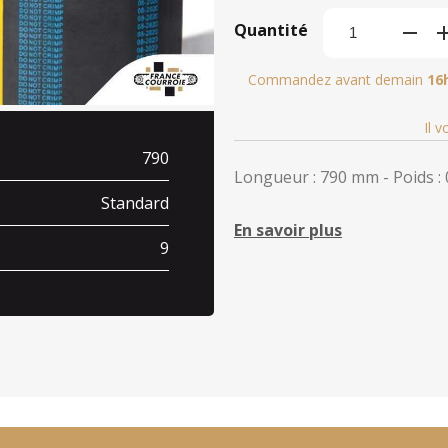
Quantité
Commandez avant demain
16
Il 
790
Longueur : 790 mm - Poids : 
Standard
En savoir plus
9