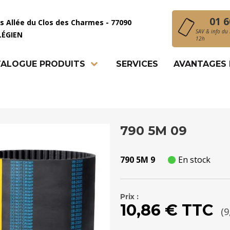
01 6
is Allée du Clos des Charmes - 77090
SAV & info du 
LÉGIEN
12h
ALOGUE PRODUITS
SERVICES
AVANTAGES
790 5M 09
790 5M 9
En stock
Prix :
10,86 € TTC
(9