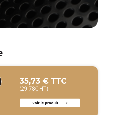
e
35,73 € TTC
(29.78€ HT)
Voir le produit