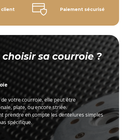
 client
Paiement sécurisé
hoisir sa courroie ?
roie
 de votre courroie, elle peut être
ale, plate, ou encore striée.
nt prendre en compte les dentelures simples
as spécifique.