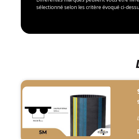
sélectionné selon les critère évoqué ci-dessu