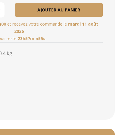
AJOUTER AU PANIER
h00
et recevez votre commande le
mardi 11 août
2026
vous reste
23h57min53s
0.4 kg