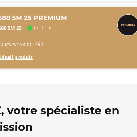
580 5M 25 PREMIUM
580 5M 25
EN STOCK
Longueur (mm) : 580
Détail produit
votre spécialiste en
ission