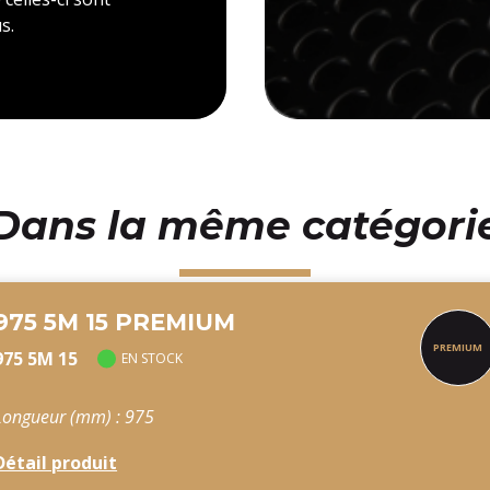
s.
Dans la même catégori
975 5M 15 PREMIUM
975 5M 15
EN STOCK
Longueur (mm) : 975
Détail produit