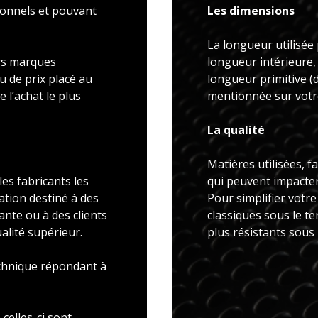
ionnels et pouvant
Les dimensions
La longueur utilisée 
rs marques
longueur intérieure,
u de prix placé au
longueur primitive 
 l’achat le plus
mentionnée sur votre
La qualité
Matières utilisées, f
es fabricants les
qui peuvent impacter 
ation destiné à des
Pour simplifier votr
ante ou à des clients
classiques sous le t
alité supérieur.
plus résistants sous
echnique répondant à
celles-ci sont