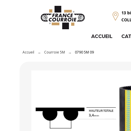
Panneau de gestion des cookies
13 b
COL
ACCUEIL
CAT
Accueil
Courroie 5M
0790 5M 09