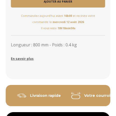
AJOUTER AU PANIER
Commandez aujourd'hui avant
16h00
et recevez votre
commande le
mercredi 12 août 2026
Il vous reste
10h18min49s
Longueur : 800 mm - Poids : 0.4 kg
En savoir plus
Livraison rapide
Votre courroie 