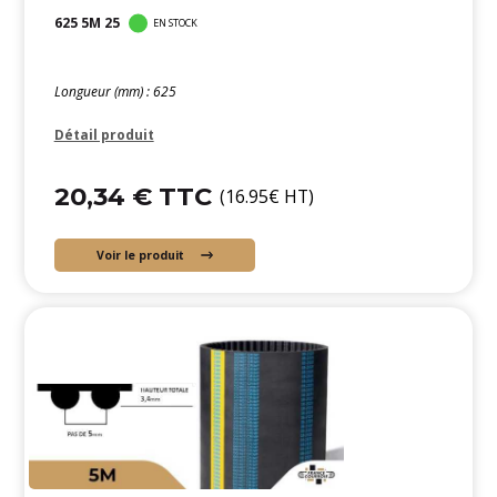
625 5M 25
EN STOCK
Longueur (mm) : 625
Détail produit
20,34 € TTC
(16.95€ HT)
Voir le produit