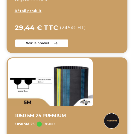
Détail produit
29,44 € TTC
(24.54€ HT)
Voir le produit
1050 5M 25 PREMIUM
1050 5M 25
EN STOCK