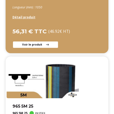
Longueur (mm) : 1050
Détail produit
56,31 € TTC
(46.92€ HT)
Voir le produit
965 5M 25
965 5M 25
EN STOCK