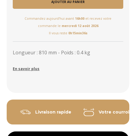
AJOUTER AU PANIER
Commandez aujourd'hui avant
16h00
et recevez votre
commande le
mercredi 12 août 2026
Il vous reste
0h15min36s
Longueur : 810 mm - Poids : 0.4 kg
En savoir plus
Livraison rapide
Votre courroie 