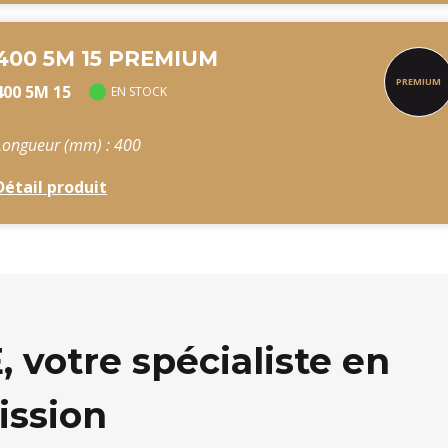
400 5M 15 PREMIUM
400 5M 15
EN STOCK
Longueur (mm) : 400
Détail produit
votre spécialiste en
ission