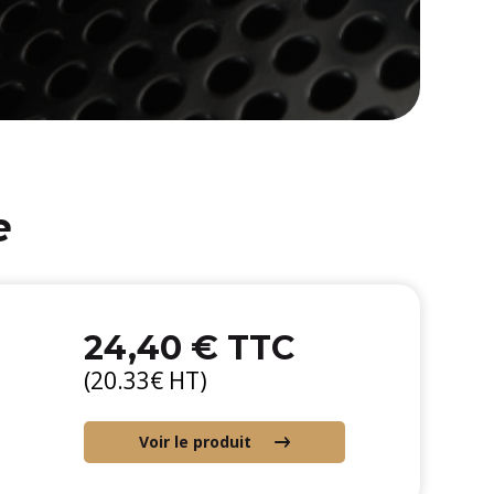
e
24,40 € TTC
(20.33€ HT)
Voir le produit