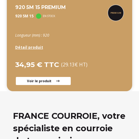
920 5M 15 PREMIUM
920 5M 15
EN STOCK
Longueur (mm) : 920
Détail produit
34,95 € TTC
(29.13€ HT)
Voir le produit
FRANCE COURROIE, votre
spécialiste en courroie