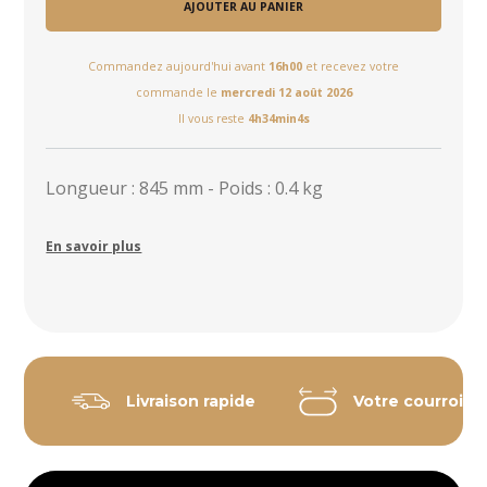
AJOUTER AU PANIER
Commandez aujourd'hui avant
16h00
et recevez votre
commande le
mercredi 12 août 2026
Il vous reste
4h34min4s
Longueur : 845 mm - Poids : 0.4 kg
En savoir plus
Livraison rapide
Votre courroie 