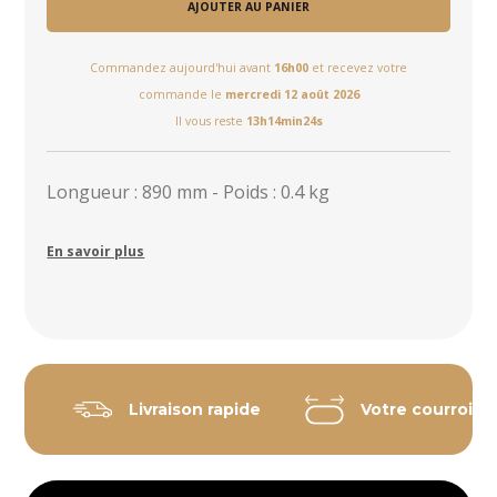
AJOUTER AU PANIER
Commandez aujourd'hui avant
16h00
et recevez votre
commande le
mercredi 12 août 2026
Il vous reste
13h14min23s
Longueur : 890 mm - Poids : 0.4 kg
En savoir plus
Livraison rapide
Votre courroie 