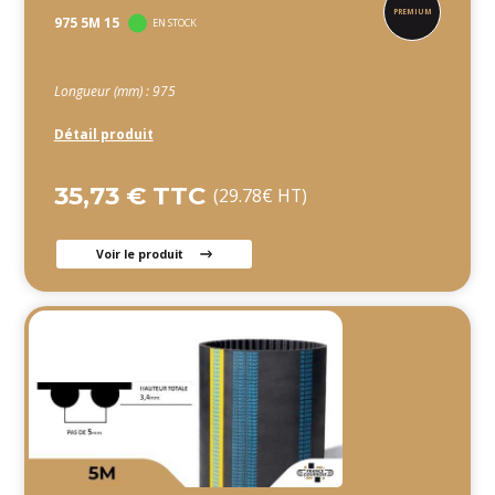
975 5M 15
EN STOCK
Longueur (mm) : 975
Détail produit
35,73 € TTC
(29.78€ HT)
Voir le produit