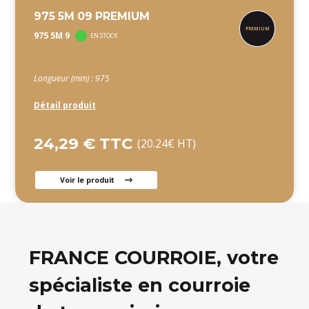
975 5M 09 PREMIUM
975 5M 9
EN STOCK
Longueur (mm) : 975
Détail produit
24,29 € TTC
(20.24€ HT)
Voir le produit
FRANCE COURROIE, votre
spécialiste en courroie