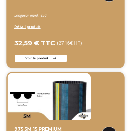
Longueur (mm) : 850
Détail produit
32,59 € TTC
(27.16€ HT)
Voir le produit
975 5M 15 PREMIUM