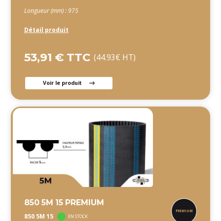
Longueur (mm) : 975
Détail produit
53,91 € TTC
(44.93€ HT)
Voir le produit
850 5M 15 PREMIUM
850 5M 15
EN STOCK