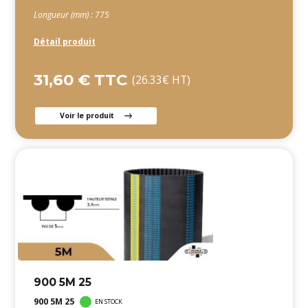
Longueur (mm) : 775
Détail produit
31,60 € TTC
(26.33€ HT)
Voir le produit
900 5M 25
900 5M 25
EN STOCK