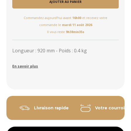
AJOUTER AU PANIER
Commandez aujourd'hui avant
16h00
et recevez votre
commande le
mardi 11 août 2026
Il vous reste
9h38min35s
Longueur : 920 mm - Poids : 0.4 kg
En savoir plus
Livraison rapide
Votre courroie 