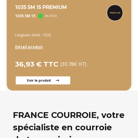
1035 5M 15 PREMIUM
1035 5M 15
EN STOCK
Longueur (mm) : 1035
Détail produit
36,93 € TTC
(30.78€ HT)
Voir le produit
FRANCE COURROIE, votre
spécialiste en courroie