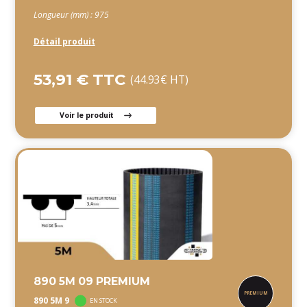
Longueur (mm) : 975
Détail produit
53,91 € TTC
(44.93€ HT)
Voir le produit
890 5M 09 PREMIUM
890 5M 9
EN STOCK