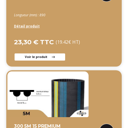
Longueur (mm) : 890
Détail produit
23,30 € TTC
(19.42€ HT)
Voir le produit
300 5M 15 PREMIUM