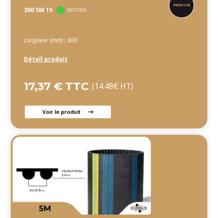
300 5M 15
EN STOCK
Longueur (mm) : 300
Détail produit
17,37 € TTC
(14.48€ HT)
Voir le produit