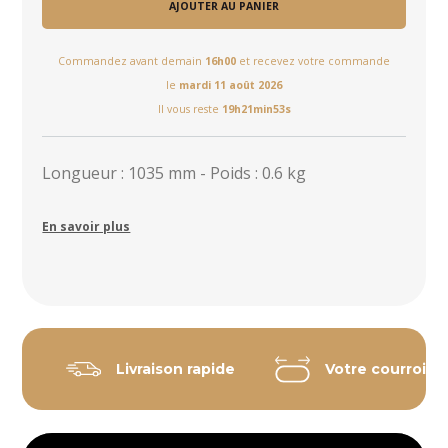
AJOUTER AU PANIER
Commandez avant demain
16h00
et recevez votre commande
le
mardi 11 août 2026
Il vous reste
19h21min53s
Longueur : 1035 mm - Poids : 0.6 kg
En savoir plus
Livraison rapide
Votre courroie 