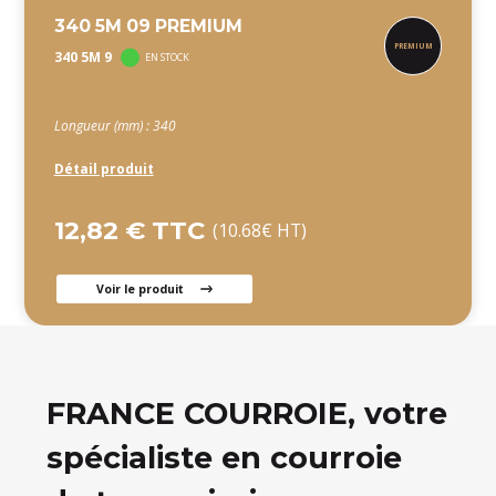
340 5M 09 PREMIUM
340 5M 9
EN STOCK
Longueur (mm) : 340
Détail produit
12,82 € TTC
(10.68€ HT)
Voir le produit
FRANCE COURROIE, votre
spécialiste en courroie