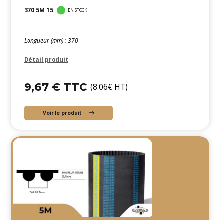
370 5M 15
EN STOCK
Longueur (mm) : 370
Détail produit
9,67 € TTC
(8.06€ HT)
Voir le produit