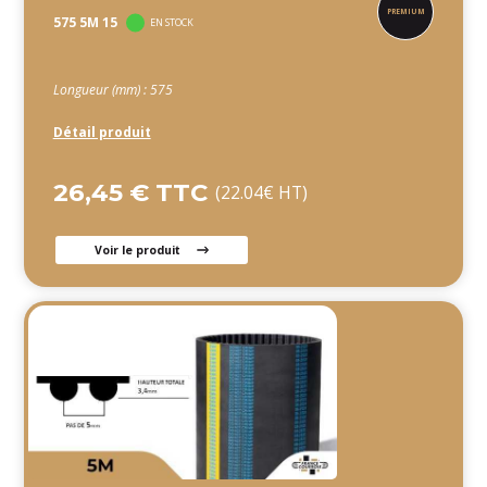
575 5M 15
EN STOCK
Longueur (mm) : 575
Détail produit
26,45 € TTC
(22.04€ HT)
Voir le produit