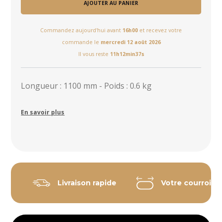
AJOUTER AU PANIER
Commandez aujourd'hui avant
16h00
et recevez votre
commande le
mercredi 12 août 2026
Il vous reste
11h12min37s
Longueur : 1100 mm - Poids : 0.6 kg
En savoir plus
Livraison rapide
Votre courroie 