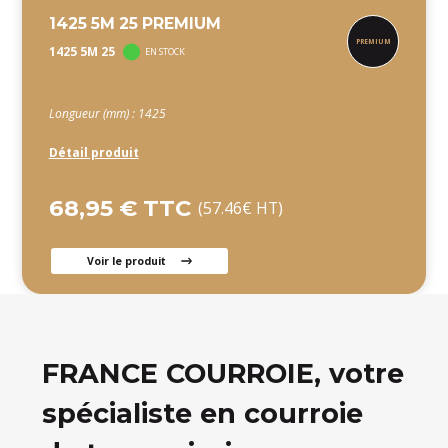
1425 5M 25 PREMIUM
1425 5M 25
EN STOCK
Longueur (mm) : 1425
Détail produit
68,95 € TTC
(57.46€ HT)
Voir le produit
FRANCE COURROIE, votre
spécialiste en courroie