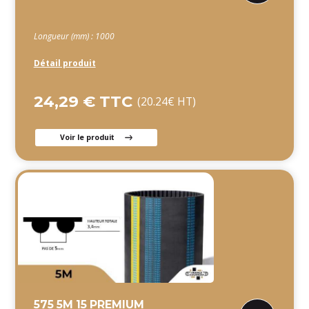
Longueur (mm) : 1000
Détail produit
24,29 € TTC
(20.24€ HT)
Voir le produit
575 5M 15 PREMIUM