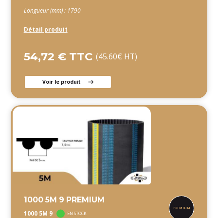
Longueur (mm) : 1790
Détail produit
54,72 € TTC
(45.60€ HT)
Voir le produit
1000 5M 9 PREMIUM
1000 5M 9
EN STOCK