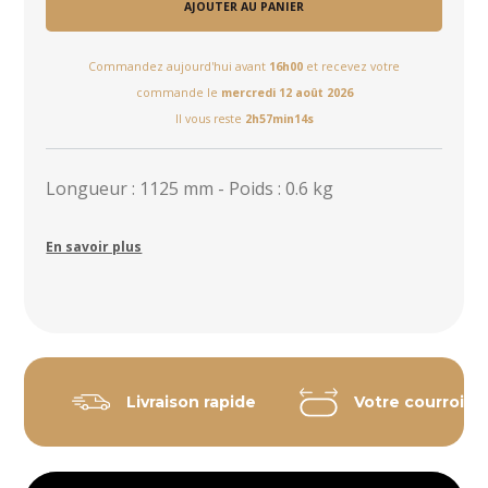
AJOUTER AU PANIER
Commandez aujourd'hui avant
16h00
et recevez votre
commande le
mercredi 12 août 2026
Il vous reste
2h57min14s
Longueur : 1125 mm - Poids : 0.6 kg
En savoir plus
Livraison rapide
Votre courroie 