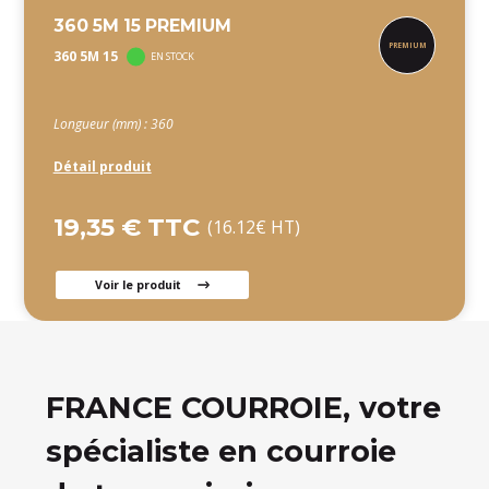
360 5M 15 PREMIUM
360 5M 15
EN STOCK
Longueur (mm) : 360
Détail produit
19,35 € TTC
(16.12€ HT)
Voir le produit
FRANCE COURROIE, votre
spécialiste en courroie