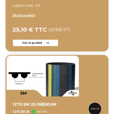
Longueur (mm) : 520
Détail produit
25,10 € TTC
(20.92€ HT)
Voir le produit
1270 5M 25 PREMIUM
1270 5M 25
EN STOCK