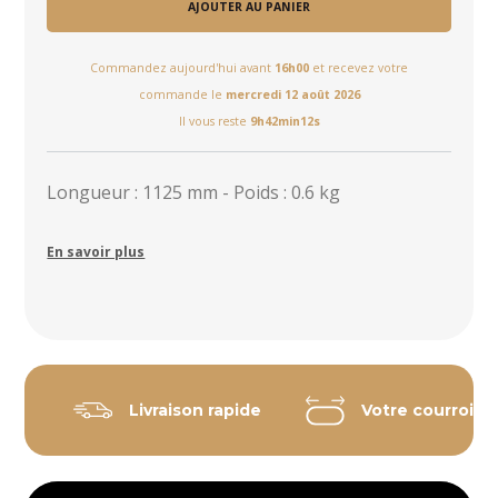
AJOUTER AU PANIER
Commandez aujourd'hui avant
16h00
et recevez votre
commande le
mercredi 12 août 2026
Il vous reste
9h42min11s
Longueur : 1125 mm - Poids : 0.6 kg
En savoir plus
Livraison rapide
Votre courroie 