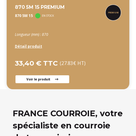
870 5M 15 PREMIUM
870 5M 15
EN STOCK
Longueur (mm) : 870
Détail produit
33,40 € TTC
(27.83€ HT)
Voir le produit
FRANCE COURROIE, votre
spécialiste en courroie