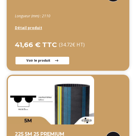
Longueur (mm) : 2110
Détail produit
41,66 € TTC
(34.72€ HT)
Voir le produit
225 5M 25 PREMIUM