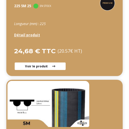
225 5M 25
EN STOCK
Longueur (mm) : 225
Détail produit
24,68 € TTC
(20.57€ HT)
Voir le produit