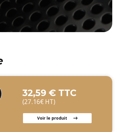
e
32,59 € TTC
(27.16€ HT)
Voir le produit