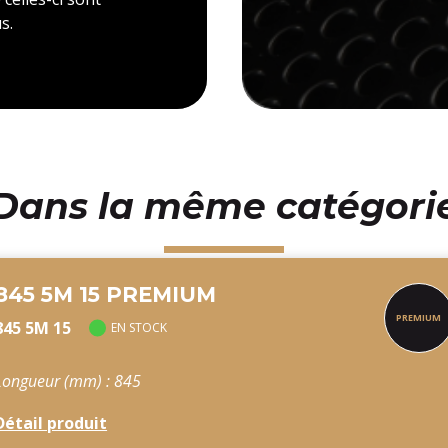
s.
Dans la même catégori
845 5M 15 PREMIUM
845 5M 15
EN STOCK
Longueur (mm) : 845
Détail produit