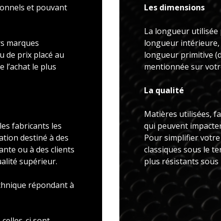
ionnels et pouvant
Les dimensions
La longueur utilisée 
rs marques
longueur intérieure,
u de prix placé au
longueur primitive 
 l’achat le plus
mentionnée sur votre
La qualité
Matières utilisées, f
es fabricants les
qui peuvent impacter 
ation destiné à des
Pour simplifier votr
ante ou à des clients
classiques sous le t
alité supérieur.
plus résistants sous
echnique répondant à
celles-ci sont