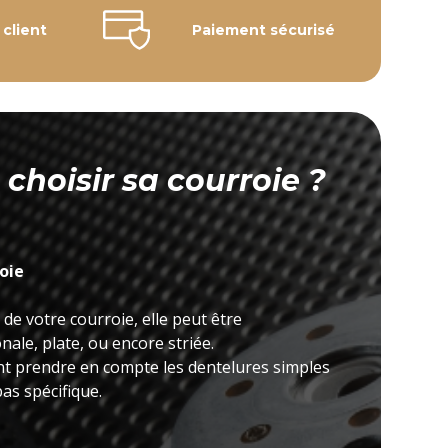
 client
Paiement sécurisé
hoisir sa courroie ?
roie
 de votre courroie, elle peut être
ale, plate, ou encore striée.
nt prendre en compte les dentelures simples
as spécifique.