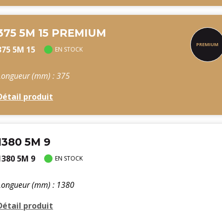
375 5M 15 PREMIUM
375 5M 15
EN STOCK
Longueur (mm) : 375
Détail produit
1380 5M 9
1380 5M 9
EN STOCK
Longueur (mm) : 1380
Détail produit