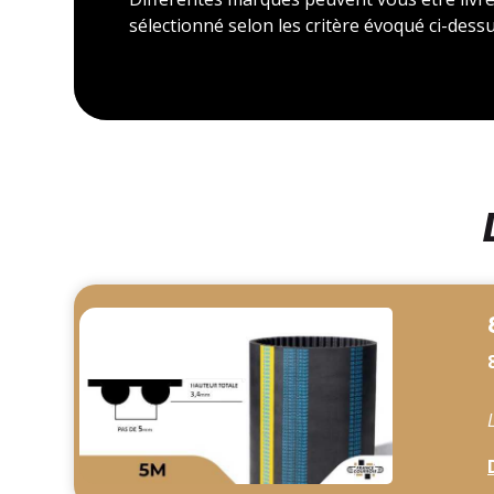
sélectionné selon les critère évoqué ci-dessu