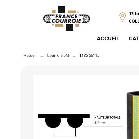
Panneau de gestion des cookies
13 b
COL
ACCUEIL
CAT
Accueil
Courroie 5M
1135 5M 15