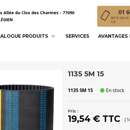
01 6
is Allée du Clos des Charmes - 77090
SAV & info du 
LÉGIEN
12h
ALOGUE PRODUITS
SERVICES
AVANTAGES
1135 5M 15
1135 5M 15
En stock
Prix :
19,54 € TTC
(1