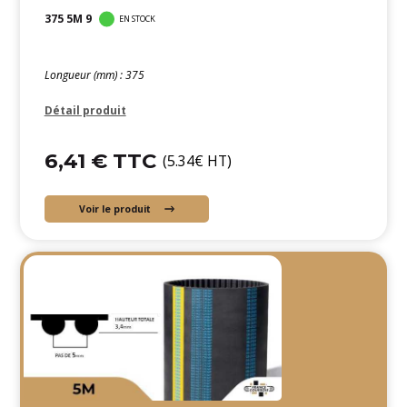
375 5M 9
EN STOCK
Longueur (mm) : 375
Détail produit
6,41 € TTC
(5.34€ HT)
Voir le produit