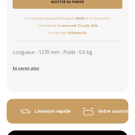
AJOUTER AU PANIER
Commandez aujourd'hui avant
16h00
et recevez votre
commande le
mercredi 12 août 2026
Il vous reste
3h54min21s
Longueur : 1270 mm - Poids : 0.6 kg
En savoir plus
Livraison rapide
Votre courroie 