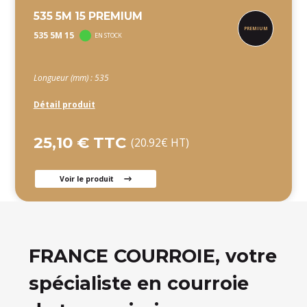
535 5M 15 PREMIUM
535 5M 15
EN STOCK
Longueur (mm) : 535
Détail produit
25,10 € TTC
(20.92€ HT)
Voir le produit
FRANCE COURROIE, votre
spécialiste en courroie