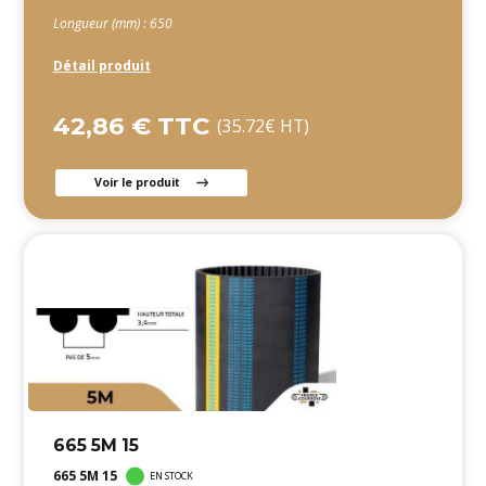
Longueur (mm) : 650
Détail produit
42,86 € TTC
(35.72€ HT)
Voir le produit
665 5M 15
665 5M 15
EN STOCK