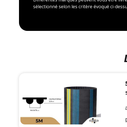
sélectionné selon les critère évoqué ci-dessu