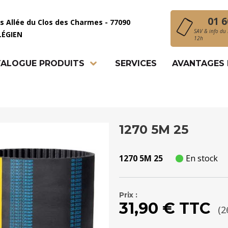
01 6
is Allée du Clos des Charmes - 77090
SAV & info du 
LÉGIEN
12h
ALOGUE PRODUITS
SERVICES
AVANTAGES
1270 5M 25
1270 5M 25
En stock
Prix :
31,90 € TTC
(2