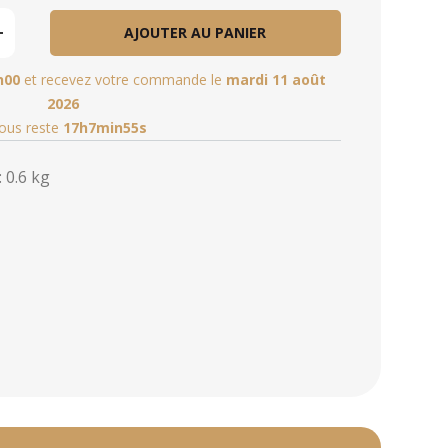
AJOUTER AU PANIER
h00
et recevez votre commande le
mardi 11 août
2026
vous reste
17h7min53s
 0.6 kg