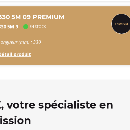
330 5M 09 PREMIUM
330 5M 9
EN STOCK
Longueur (mm) : 330
Détail produit
votre spécialiste en
ission