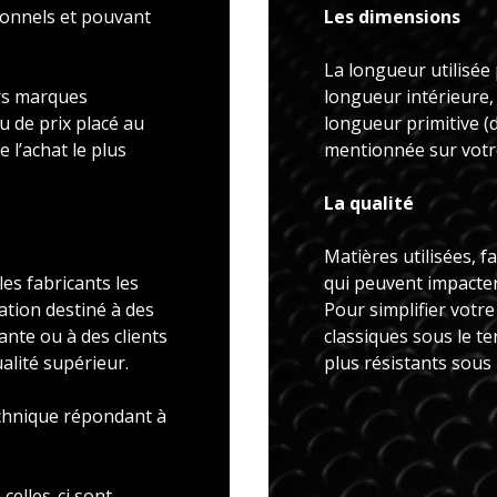
ionnels et pouvant
Les dimensions
La longueur utilisée 
rs marques
longueur intérieure,
u de prix placé au
longueur primitive 
 l’achat le plus
mentionnée sur votre
La qualité
Matières utilisées, f
es fabricants les
qui peuvent impacter 
ation destiné à des
Pour simplifier votr
ante ou à des clients
classiques sous le t
alité supérieur.
plus résistants sous
echnique répondant à
celles-ci sont