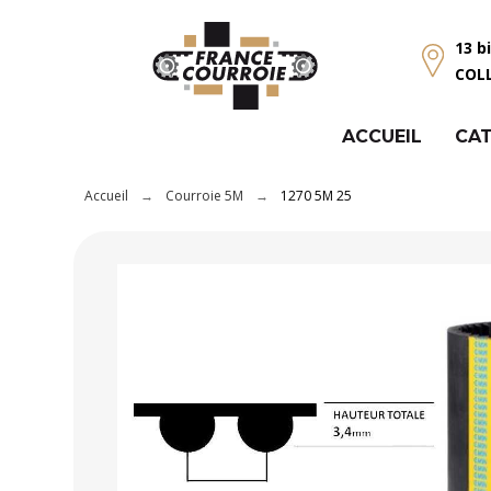
Panneau de gestion des cookies
13 b
COL
ACCUEIL
CAT
Accueil
Courroie 5M
1270 5M 25