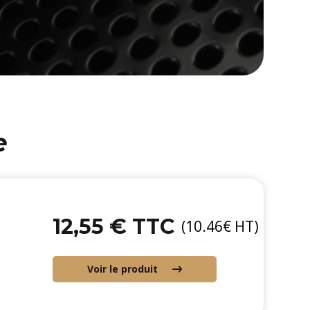
e
12,55 € TTC
(10.46€ HT)
Voir le produit