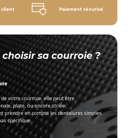
 client
Paiement sécurisé
hoisir sa courroie ?
roie
 de votre courroie, elle peut être
ale, plate, ou encore striée.
nt prendre en compte les dentelures simples
as spécifique.