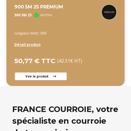
900 5M 25 PREMIUM
900 5M 25
EN STOCK
Longueur (mm) : 900
Détail produit
50,77 € TTC
(42.31€ HT)
Voir le produit
FRANCE COURROIE, votre
spécialiste en courroie