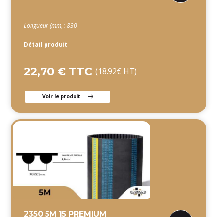
Longueur (mm) : 830
Détail produit
22,70 € TTC
(18.92€ HT)
Voir le produit
2350 5M 15 PREMIUM