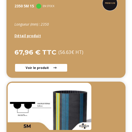
2350 5M 15
EN STOCK
Longueur (mm) : 2350
Détail produit
67,96 € TTC
(56.63€ HT)
Voir le produit