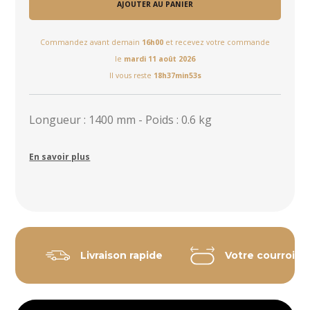
AJOUTER AU PANIER
Commandez avant demain
16h00
et recevez votre commande
le
mardi 11 août 2026
Il vous reste
18h37min53s
Longueur : 1400 mm - Poids : 0.6 kg
En savoir plus
Livraison rapide
Votre courroie 