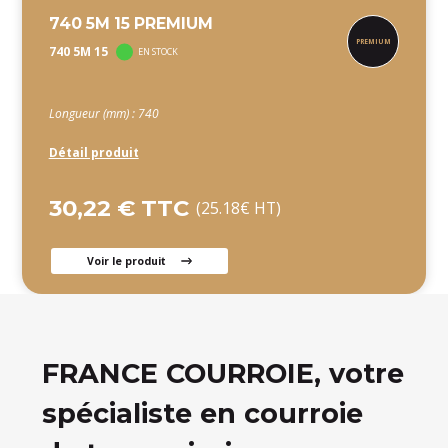
740 5M 15 PREMIUM
740 5M 15
EN STOCK
Longueur (mm) : 740
Détail produit
30,22 € TTC
(25.18€ HT)
Voir le produit
FRANCE COURROIE, votre
spécialiste en courroie