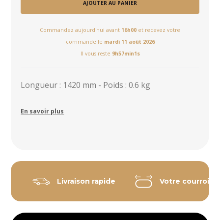
AJOUTER AU PANIER
Commandez aujourd'hui avant
16h00
et recevez votre
commande le
mardi 11 août 2026
Il vous reste
9h57min0s
Longueur : 1420 mm - Poids : 0.6 kg
En savoir plus
Livraison rapide
Votre courroie 