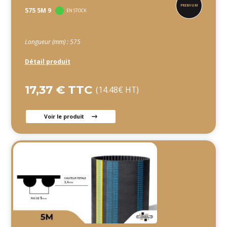
575 5M 9
EN STOCK
Longueur (mm) : 575
Détail produit
17,37 € TTC
(14.48€ HT)
Voir le produit