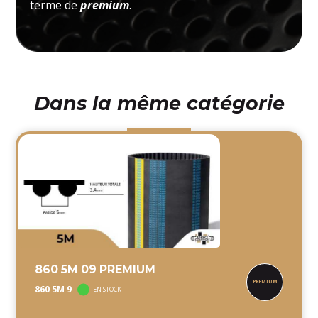
terme de
premium
.
Dans la même catégorie
860 5M 09 PREMIUM
860 5M 9
EN STOCK