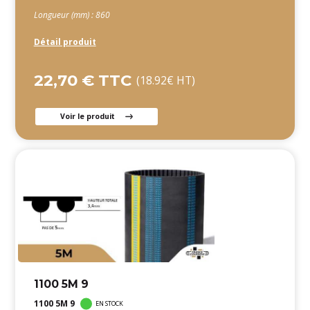
Longueur (mm) : 860
Détail produit
22,70 € TTC
(18.92€ HT)
Voir le produit
1100 5M 9
1100 5M 9
EN STOCK