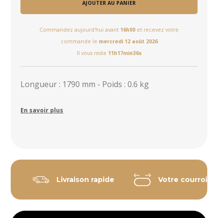
AJOUTER AU PANIER
Commandez aujourd'hui avant
16h00
et recevez votre
commande le
mercredi 12 août 2026
Il vous reste
11h17min36s
Longueur : 1790 mm - Poids : 0.6 kg
En savoir plus
Livraison rapide
Votre courroie 