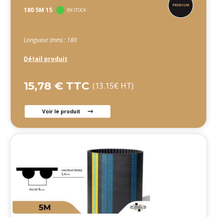
180 5M 15
EN STOCK
Longueur (mm) : 180
Détail produit
15,78 € TTC
(13.15€ HT)
Voir le produit