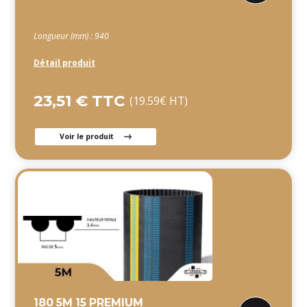
Longueur (mm) : 940
Détail produit
23,51 € TTC
(19.59€ HT)
Voir le produit
180 5M 15 PREMIUM