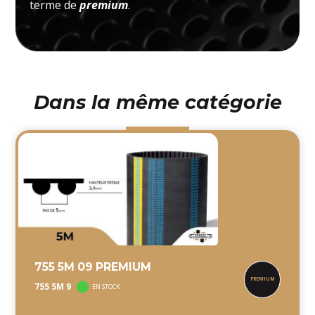
terme de
premium
.
Dans la même catégorie
755 5M 09 PREMIUM
755 5M 9
EN STOCK