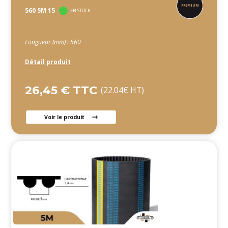
560 5M 15
EN STOCK
Longueur (mm) : 560
Détail produit
26,45 € TTC
(22.04€ HT)
Voir le produit