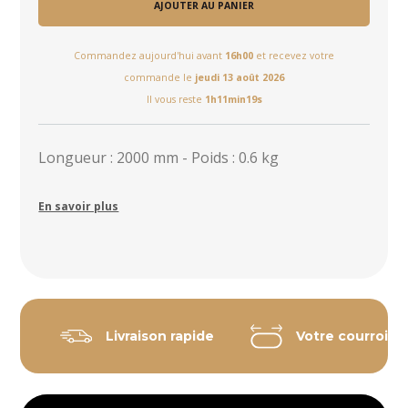
AJOUTER AU PANIER
Commandez aujourd'hui avant
16h00
et recevez votre
commande le
jeudi 13 août 2026
Il vous reste
1h11min19s
Longueur : 2000 mm - Poids : 0.6 kg
En savoir plus
Livraison rapide
Votre courroie 