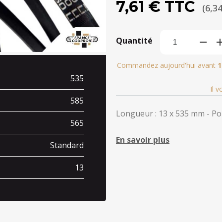
7,61 € TTC
(6,3
Quantité
Commandez aujourd'hui avant
1
535
Il 
585
Longueur : 13 x 535 mm - Poi
565
En savoir plus
Standard
13