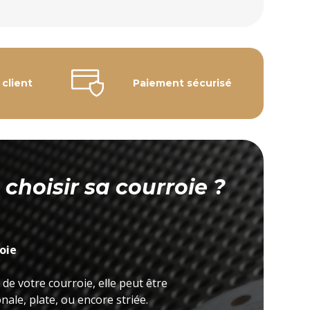
 client
Paiement sécurisé
hoisir sa courroie ?
roie
 de votre courroie, elle peut être
ale, plate, ou encore striée.