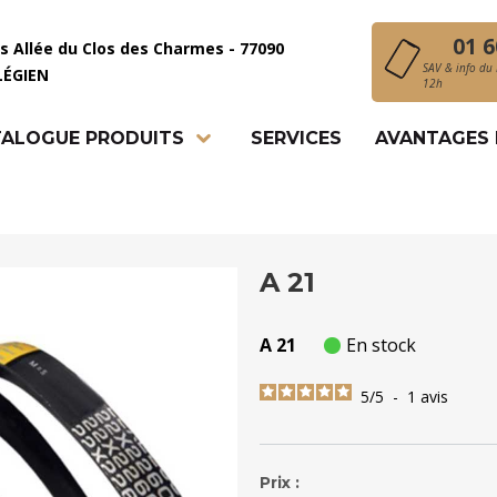
01 6
is Allée du Clos des Charmes - 77090
SAV & info du 
LÉGIEN
12h
ALOGUE PRODUITS
SERVICES
AVANTAGES
A 21
A 21
En stock
5
/
5
-
1
avis
Prix :