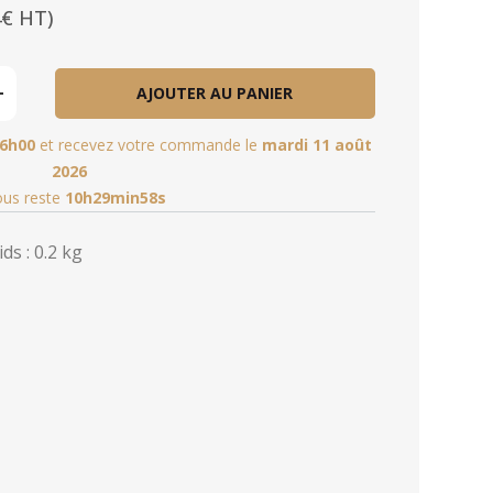
4€ HT)
AJOUTER AU PANIER
6h00
et recevez votre commande le
mardi 11 août
2026
vous reste
10h29min56s
ds : 0.2 kg