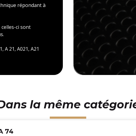
echnique répondant à
celles-ci sont
s.
1, A 21, A021, A21
Dans la même catégori
A 74