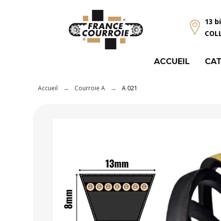
Panneau de gestion des cookies
13 b
COL
ACCUEIL
CAT
Accueil
Courroie A
A 021