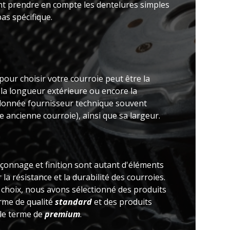
nt prendre en compte les dentelures simples
as spécifique.
pour choisir votre courroie peut être la
 la longueur extérieure ou encore la
(donnée fournisseur technique souvent
 ancienne courroie), ainsi que sa largeur.
açonnage et finition sont autant d'éléments
la résistance et la durabilité des courroies.
e choix, nous avons sélectionné des produits
erme de qualité
standard
et des produits
 le terme de
premium
.