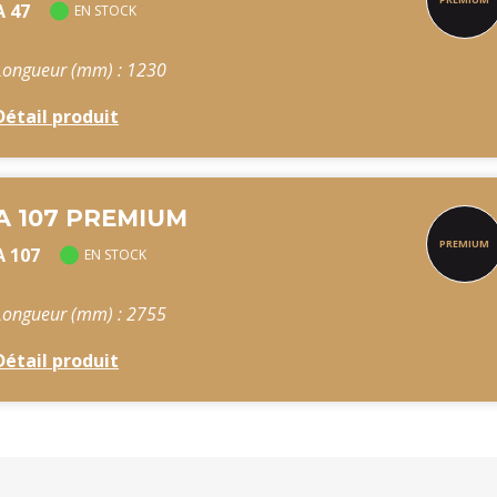
A 47
EN STOCK
Longueur (mm) : 1230
Détail produit
A 107 PREMIUM
A 107
EN STOCK
Longueur (mm) : 2755
Détail produit