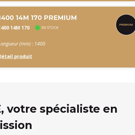
1400 14M 170 PREMIUM
1400 14M 170
EN STOCK
Longueur (mm) : 1400
Détail produit
votre spécialiste en
ission