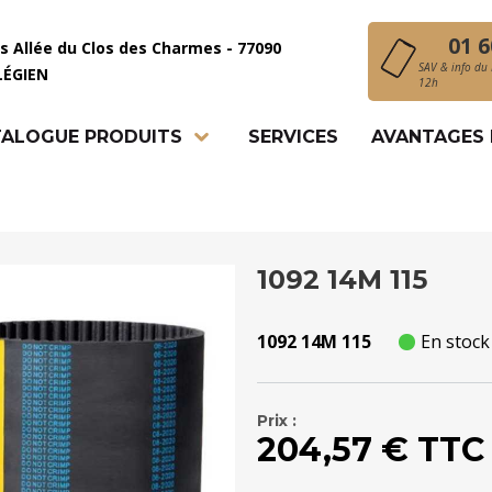
01 6
is Allée du Clos des Charmes - 77090
SAV & info du 
LÉGIEN
12h
ALOGUE PRODUITS
SERVICES
AVANTAGES
1092 14M 115
1092 14M 115
En stock
Prix :
204,57 € TTC