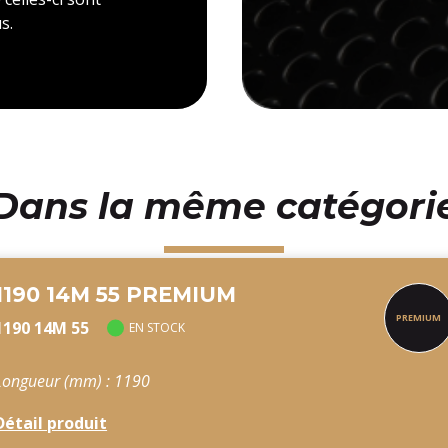
s.
Dans la même catégori
1190 14M 55 PREMIUM
1190 14M 55
EN STOCK
Longueur (mm) : 1190
Détail produit