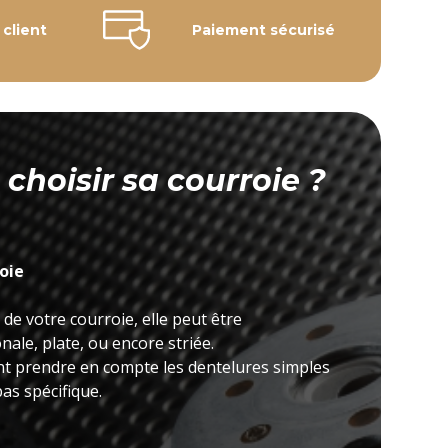
 client
Paiement sécurisé
hoisir sa courroie ?
roie
 de votre courroie, elle peut être
ale, plate, ou encore striée.
nt prendre en compte les dentelures simples
as spécifique.