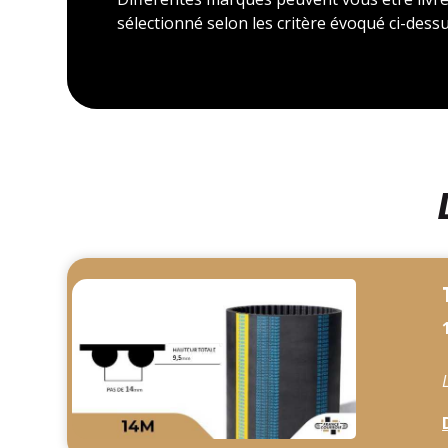
sélectionné selon les critère évoqué ci-dessu