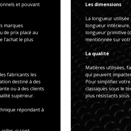
ionnels et pouvant
Les dimensions
La longueur utilisée 
rs marques
longueur intérieure,
u de prix placé au
longueur primitive 
 l’achat le plus
mentionnée sur votre
La qualité
Matières utilisées, f
es fabricants les
qui peuvent impacter 
ation destiné à des
Pour simplifier votr
ante ou à des clients
classiques sous le t
alité supérieur.
plus résistants sous
echnique répondant à
celles-ci sont