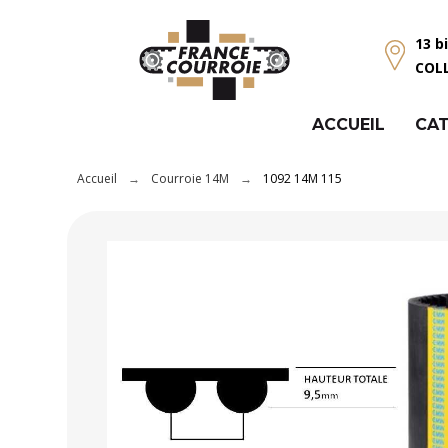
Panneau de gestion des cookies
13 b
COL
ACCUEIL
CAT
Accueil
Courroie 14M
1092 14M 115