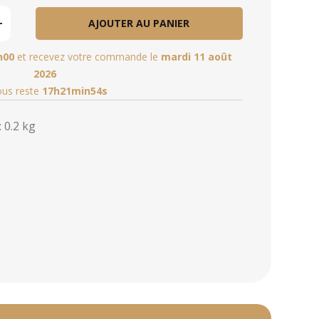
AJOUTER AU PANIER
h00
et recevez votre commande le
mardi 11 août
2026
vous reste
17h21min53s
 0.2 kg