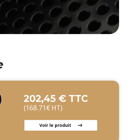
e
202,45 € TTC
(168.71€ HT)
Voir le produit