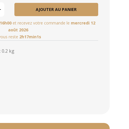
AJOUTER AU PANIER
16h00
et recevez votre commande le
mercredi 12
août 2026
 vous reste
2h17min0s
 0.2 kg