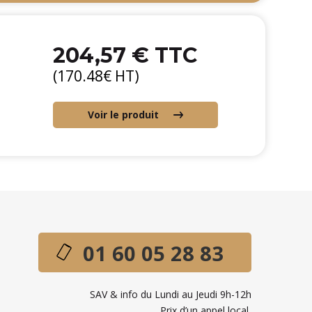
204,57 € TTC
(170.48€ HT)
Voir le produit
01 60 05 28 83
SAV & info du Lundi au Jeudi 9h-12h
Prix d’un appel local