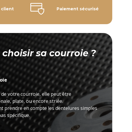
 client
Paiement sécurisé
hoisir sa courroie ?
roie
 de votre courroie, elle peut être
ale, plate, ou encore striée.
nt prendre en compte les dentelures simples
as spécifique.