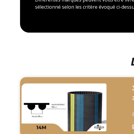
sélectionné selon les critère évoqué ci-dessu