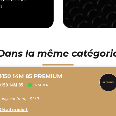
s.
Dans la même catégori
3150 14M 85 PREMIUM
3150 14M 85
EN STOCK
Longueur (mm) : 3150
Détail produit