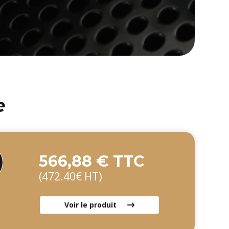
e
566,88 € TTC
(472.40€ HT)
Voir le produit