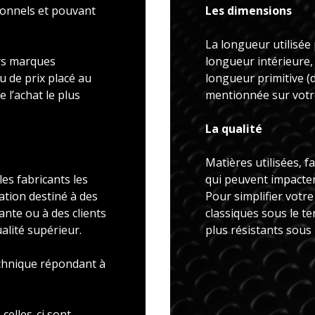
ionnels et pouvant
Les dimensions
La longueur utilisée 
rs marques
longueur intérieure,
u de prix placé au
longueur primitive 
 l’achat le plus
mentionnée sur votre
La qualité
Matières utilisées, f
es fabricants les
qui peuvent impacter 
ation destiné à des
Pour simplifier votr
ante ou à des clients
classiques sous le t
alité supérieur.
plus résistants sous
echnique répondant à
celles-ci sont