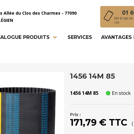
01 6
is Allée du Clos des Charmes - 77090
SAV & info du 
LÉGIEN
12h
ALOGUE PRODUITS
SERVICES
AVANTAGES
1456 14M 85
1456 14M 85
En stock
Prix :
171,79 € TTC