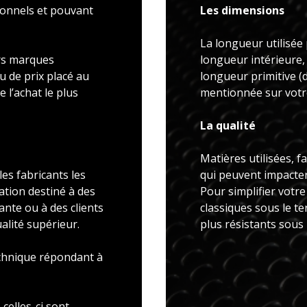
ionnels et pouvant
Les dimensions
La longueur utilisée 
rs marques
longueur intérieure,
u de prix placé au
longueur primitive 
 l’achat le plus
mentionnée sur votre
La qualité
Matières utilisées, f
es fabricants les
qui peuvent impacter 
ation destiné à des
Pour simplifier votr
ante ou à des clients
classiques sous le t
alité supérieur.
plus résistants sous
echnique répondant à
celles-ci sont