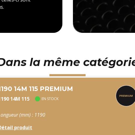
s.
Dans la même catégori
1190 14M 115 PREMIUM
1190 14M 115
EN STOCK
Longueur (mm) : 1190
Détail produit