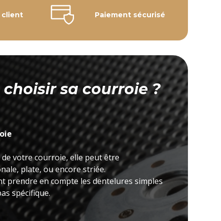
 client
Paiement sécurisé
hoisir sa courroie ?
roie
 de votre courroie, elle peut être
ale, plate, ou encore striée.
nt prendre en compte les dentelures simples
as spécifique.