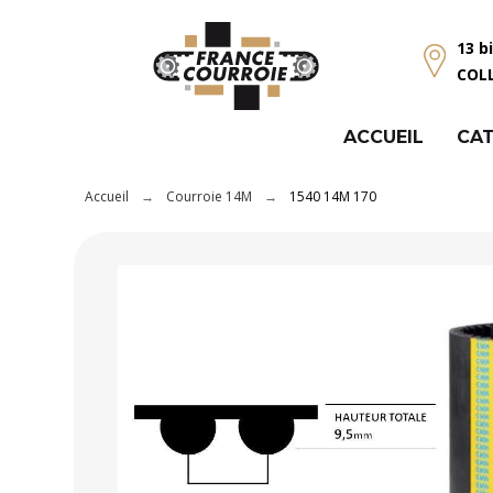
Panneau de gestion des cookies
13 b
COL
ACCUEIL
CAT
Accueil
Courroie 14M
1540 14M 170