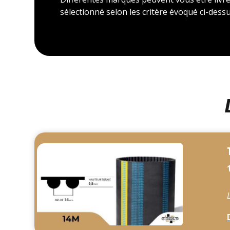
sélectionné selon les critère évoqué ci-dessu