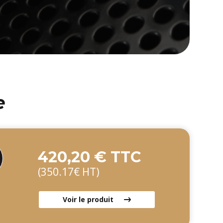
e
420,20 € TTC
(350.17€ HT)
Voir le produit