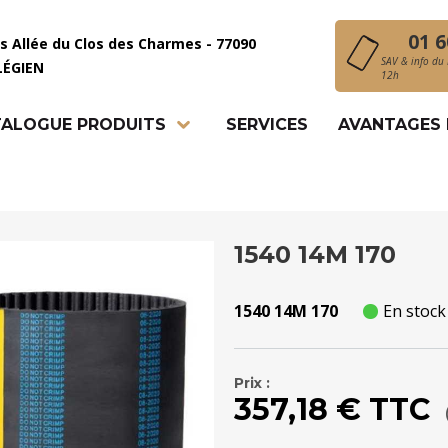
01 6
is Allée du Clos des Charmes - 77090
SAV & info du 
LÉGIEN
12h
ALOGUE PRODUITS
SERVICES
AVANTAGES
1540 14M 170
1540 14M 170
En stock
Prix :
357,18 € TTC