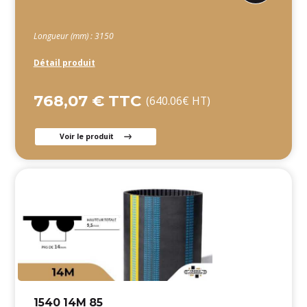
Longueur (mm) : 3150
Détail produit
768,07 € TTC
(640.06€ HT)
Voir le produit
1540 14M 85