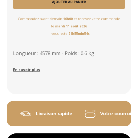
AJOUTER AU PANIER
Commandez avant demain
16h00
et recevez votre commande
le
mardi 11 août 2026
Il vous reste
21h55min53s
Longueur : 4578 mm - Poids : 0.6 kg
En savoir plus
Livraison rapide
Votre courroie 