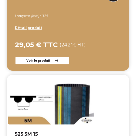
Longueur (mm) : 325
Détail produit
29,05 € TTC
(24.21€ HT)
Voir le produit
525 5M 15