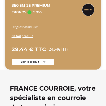
350 5M 25 PREMIUM
350 5M 25
EN STOCK
Longueur (mm) : 350
Détail produit
29,44 € TTC
(24.54€ HT)
Voir le produit
FRANCE COURROIE, votre
spécialiste en courroie