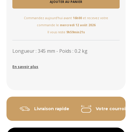
AJOUTER AU PANIER
Commandez aujourd'hui avant
16h00
et recevez votre
commande le
mercredi 12 août 2026
Il vous reste
9h59min21s
Longueur : 345 mm - Poids : 0.2 kg
En savoir plus
Livraison rapide
Votre courroie 