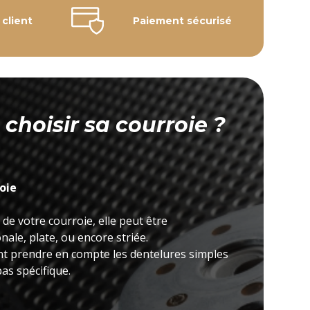
 client
Paiement sécurisé
hoisir sa courroie ?
roie
 de votre courroie, elle peut être
ale, plate, ou encore striée.
nt prendre en compte les dentelures simples
as spécifique.