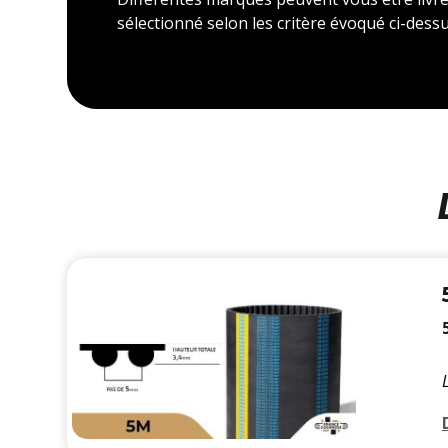
sélectionné selon les critère évoqué ci-dessu