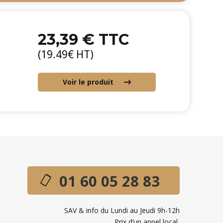
23,39 € TTC
(19.49€ HT)
Voir le produit
01 60 05 28 83
SAV & info du Lundi au Jeudi 9h-12h
Prix d’un appel local