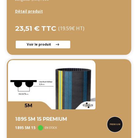
Détail produit
23,51 € TTC
(19.59€ HT)
Voir le produit
1895 5M 15 PREMIUM
1895 5M 15
EN STOCK