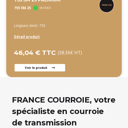
755 5M 25
EN STOCK
Longueur (mm) : 755
Détail produit
46,04 € TTC
(38.36€ HT)
Voir le produit
FRANCE COURROIE, votre
spécialiste en courroie
de transmission