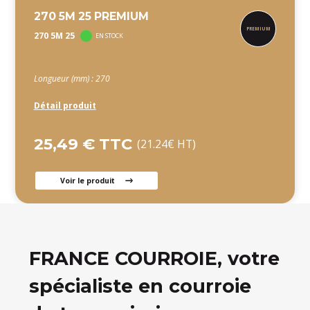
270 5M 25 PREMIUM
270 5M 25
EN STOCK
Longueur (mm) : 270
Détail produit
25,49 € TTC
(21.24€ HT)
Voir le produit
FRANCE COURROIE, votre
spécialiste en courroie