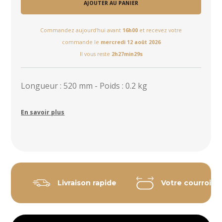
AJOUTER AU PANIER
Commandez aujourd'hui avant
16h00
et recevez votre
commande le
mercredi 12 août 2026
Il vous reste
2h27min28s
Longueur : 520 mm - Poids : 0.2 kg
En savoir plus
Livraison rapide
Votre courroie 