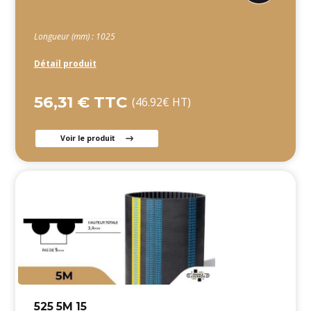
Longueur (mm) : 1025
Détail produit
56,31 € TTC
(46.92€ HT)
Voir le produit
525 5M 15