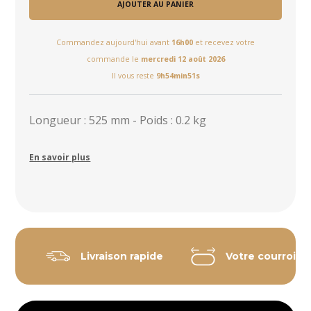
AJOUTER AU PANIER
Commandez aujourd'hui avant
16h00
et recevez votre
commande le
mercredi 12 août 2026
Il vous reste
9h54min50s
Longueur : 525 mm - Poids : 0.2 kg
En savoir plus
Livraison rapide
Votre courroie 