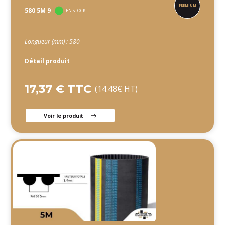
580 5M 9
EN STOCK
Longueur (mm) : 580
Détail produit
17,37 € TTC
(14.48€ HT)
Voir le produit