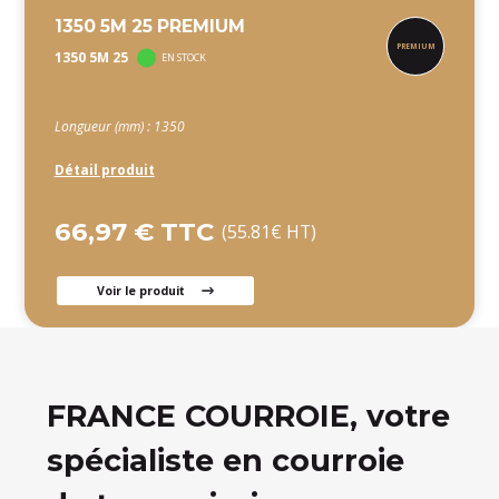
1350 5M 25 PREMIUM
1350 5M 25
EN STOCK
Longueur (mm) : 1350
Détail produit
66,97 € TTC
(55.81€ HT)
Voir le produit
FRANCE COURROIE, votre
spécialiste en courroie