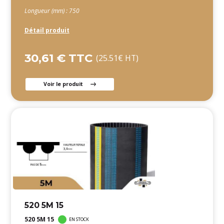
Longueur (mm) : 750
Détail produit
30,61 € TTC
(25.51€ HT)
Voir le produit
520 5M 15
520 5M 15
EN STOCK