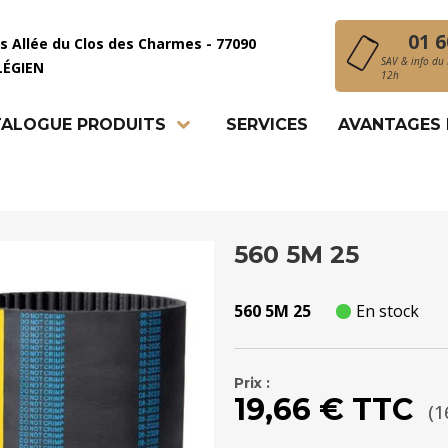
01 6
is Allée du Clos des Charmes - 77090
SAV & info du 
LÉGIEN
12h
ALOGUE PRODUITS
SERVICES
AVANTAGES
560 5M 25
560 5M 25
En stock
Prix :
19,66 € TTC
(1