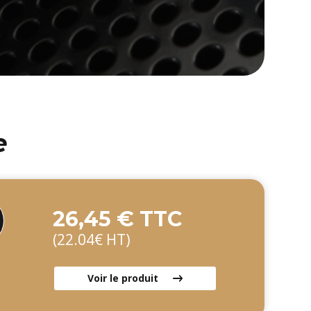
e
26,45 € TTC
(22.04€ HT)
Voir le produit