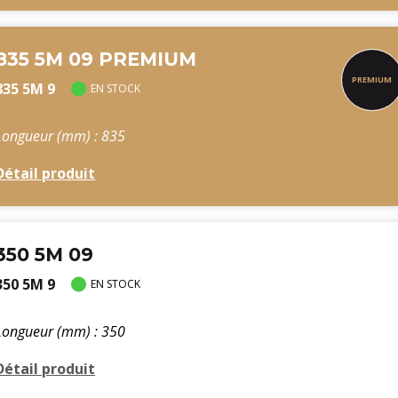
835 5M 09 PREMIUM
835 5M 9
EN STOCK
Longueur (mm) : 835
Détail produit
350 5M 09
350 5M 9
EN STOCK
Longueur (mm) : 350
Détail produit