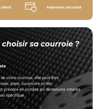
 client
Paiement sécurisé
hoisir sa courroie ?
roie
 de votre courroie, elle peut être
ale, plate, ou encore striée.
nt prendre en compte les dentelures simples
as spécifique.