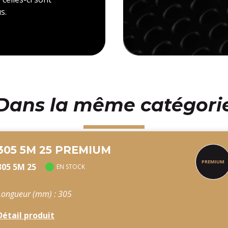
s.
Dans la même catégori
305 5M 25 PREMIUM
305 5M 25
EN STOCK
Longueur (mm) : 305
Détail produit