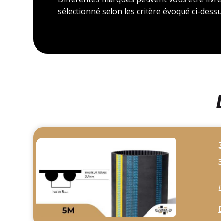
sélectionné selon les critère évoqué ci-dessu