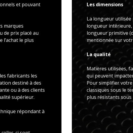
ionnels et pouvant
Les dimensions
La longueur utilisée 
rs marques
longueur intérieure,
u de prix placé au
longueur primitive 
 l’achat le plus
mentionnée sur votre
La qualité
Matières utilisées, f
es fabricants les
qui peuvent impacter 
ation destiné à des
Pour simplifier votr
ante ou à des clients
classiques sous le t
alité supérieur.
plus résistants sous
echnique répondant à
celles-ci sont