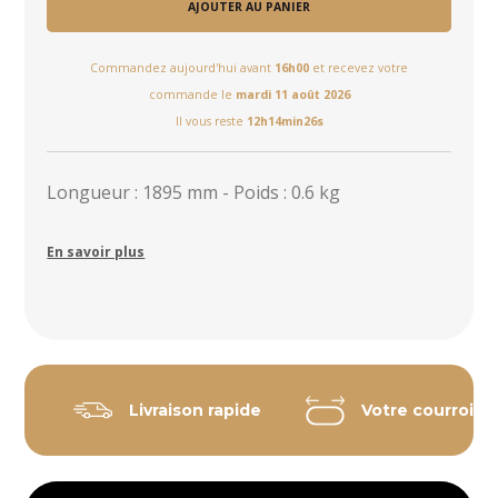
AJOUTER AU PANIER
Commandez aujourd'hui avant
16h00
et recevez votre
commande le
mardi 11 août 2026
Il vous reste
12h14min26s
Longueur : 1895 mm - Poids : 0.6 kg
En savoir plus
Livraison rapide
Votre courroie 