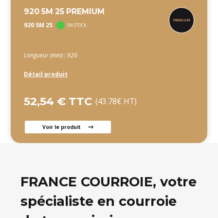
920 5M 25 PREMIUM
920 5M 25
EN STOCK
Longueur (mm) : 920
Détail produit
52,54 € TTC
(43.78€ HT)
Voir le produit
FRANCE COURROIE, votre
spécialiste en courroie