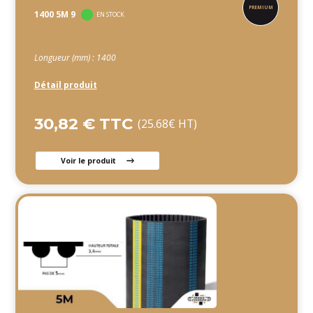
1400 5M 9
EN STOCK
Longueur (mm) : 1400
Détail produit
30,82 € TTC
(25.68€ HT)
Voir le produit