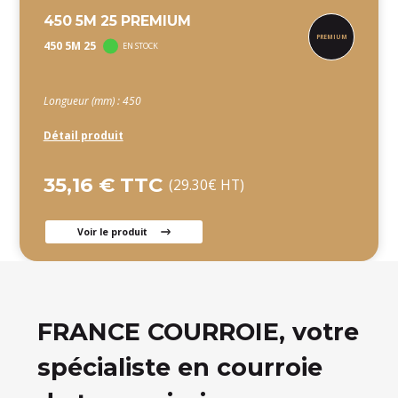
450 5M 25 PREMIUM
450 5M 25
EN STOCK
Longueur (mm) : 450
Détail produit
35,16 € TTC
(29.30€ HT)
Voir le produit
FRANCE COURROIE, votre
spécialiste en courroie