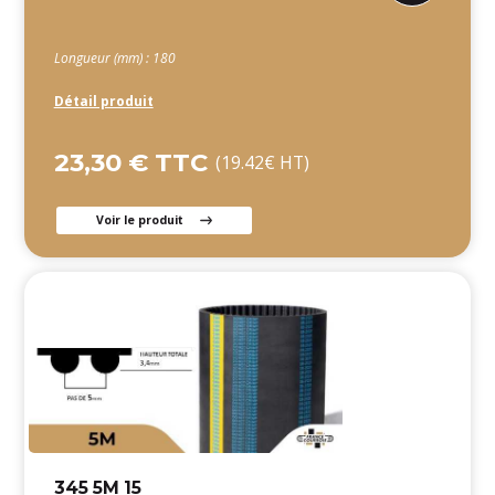
Longueur (mm) : 180
Détail produit
23,30 € TTC
(19.42€ HT)
Voir le produit
345 5M 15