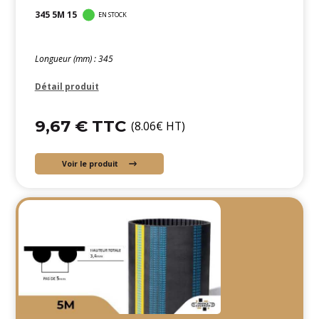
345 5M 15
EN STOCK
Longueur (mm) : 345
Détail produit
9,67 € TTC
(8.06€ HT)
Voir le produit