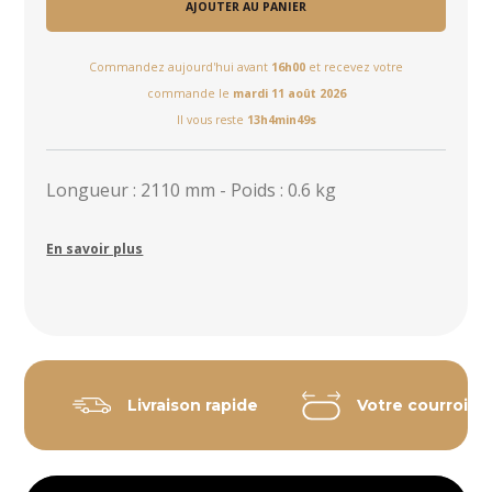
AJOUTER AU PANIER
Commandez aujourd'hui avant
16h00
et recevez votre
commande le
mardi 11 août 2026
Il vous reste
13h4min49s
Longueur : 2110 mm - Poids : 0.6 kg
En savoir plus
Livraison rapide
Votre courroie 