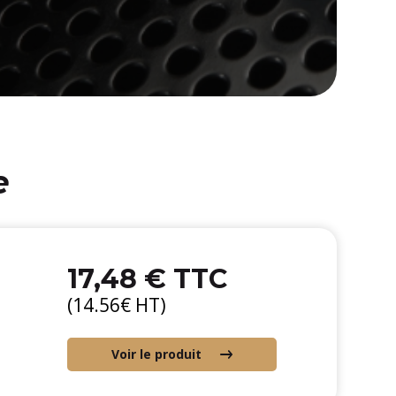
e
17,48 € TTC
(14.56€ HT)
Voir le produit