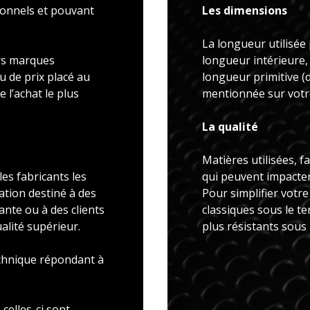
ionnels et pouvant
Les dimensions
La longueur utilisée 
rs marques
longueur intérieure,
u de prix placé au
longueur primitive 
 l’achat le plus
mentionnée sur votre
La qualité
Matières utilisées, f
es fabricants les
qui peuvent impacter 
ation destiné à des
Pour simplifier votr
ante ou à des clients
classiques sous le t
alité supérieur.
plus résistants sous
echnique répondant à
celles-ci sont