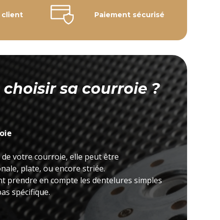
 client
Paiement sécurisé
hoisir sa courroie ?
roie
 de votre courroie, elle peut être
ale, plate, ou encore striée.
nt prendre en compte les dentelures simples
as spécifique.