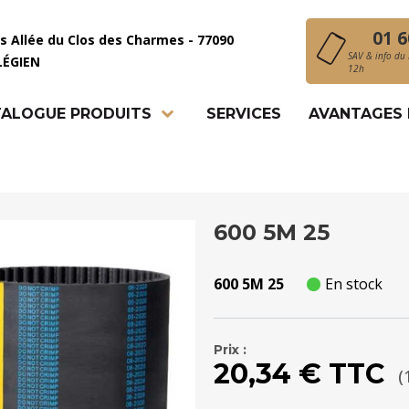
01 6
is Allée du Clos des Charmes - 77090
SAV & info du 
LÉGIEN
12h
ALOGUE PRODUITS
SERVICES
AVANTAGES
600 5M 25
600 5M 25
En stock
Prix :
20,34 € TTC
(