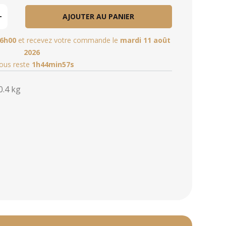
AJOUTER AU PANIER
6h00
et recevez votre commande le
mardi 11 août
2026
vous reste
1h44min56s
0.4 kg