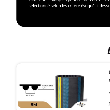
sélectionné selon les critère évoqué ci-dessu