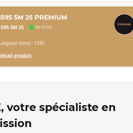
1595 5M 25 PREMIUM
1595 5M 25
EN STOCK
Longueur (mm) : 1595
Détail produit
votre spécialiste en
ission