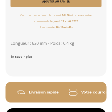
AJOUTER AU PANIER
Commandez aujourd'hui avant
16h00
et recevez votre
commande le
jeudi 13 août 2026
Il vous reste
10h18min41s
Longueur : 620 mm - Poids : 0.4 kg
En savoir plus
Livraison rapide
Votre courroie 