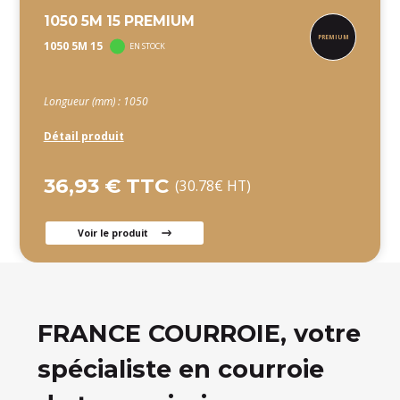
1050 5M 15 PREMIUM
1050 5M 15
EN STOCK
Longueur (mm) : 1050
Détail produit
36,93 € TTC
(30.78€ HT)
Voir le produit
FRANCE COURROIE, votre
spécialiste en courroie